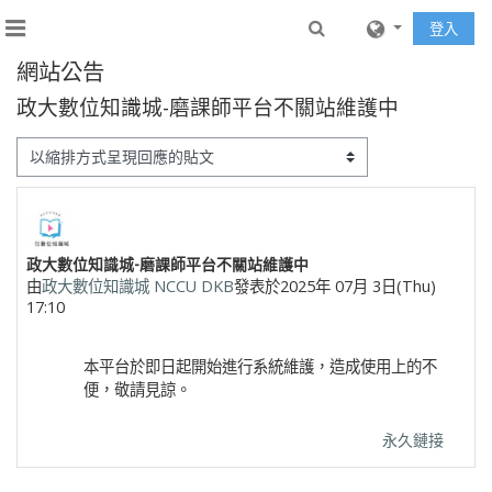
跳至主內容
Toggle search inp
登入
側板
網站公告
政大數位知識城-磨課師平台不關站維護中
顯示模式
Number of replies: 0
政大數位知識城-磨課師平台不關站維護中
由
政大數位知識城 NCCU DKB
發表於
2025年 07月 3日(Thu)
17:10
本平台於即日起開始進行系統維護，造成使用上的不
便，敬請見諒。
永久鏈接