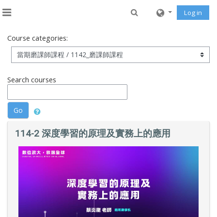
Skip to main content
Toggle search input
Log in
Side panel
Course categories:
Search courses
Go
114-2 深度學習的原理及實務上的應用