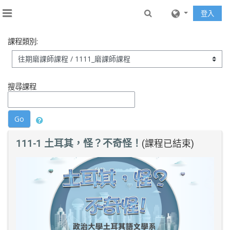
跳至主內容
Toggle search inp
登入
側板
課程類別:
搜尋課程
Go
111-1 土耳其，怪？不奇怪！
(課程已結束)