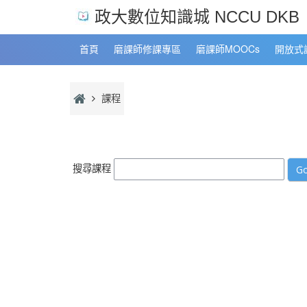
跳至主內容
政大數位知識城 NCCU DKB
首頁
磨課師修課專區
磨課師MOOCs
開放式
課程
搜尋課程
G